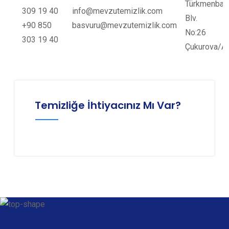
Türkmenbaş
309 19 40
info@mevzutemizlik.com
Blv.
+90 850
basvuru@mevzutemizlik.com
No:26
303 19 40
Çukurova/A
Temizliğe İhtiyacınız Mı Var?