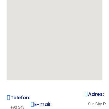
Adres:
Telefon:
E-mail:
Sun City Evle
+90 543